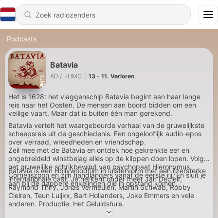
Podcasts
Batavia
AD / HUMO
|
13 - 11. Verloren
Het is 1628: het vlaggenschip Batavia begint aan haar lange
reis naar het Oosten. De mensen aan boord bidden om een
veilige vaart. Maar dat is buiten één man gerekend.
Batavia vertelt het waargebeurde verhaal van de gruwelijkste
scheepsreis uit de geschiedenis. Een ongelooflijk audio-epos
over verraad, wreedheden en vriendschap.
Zeil mee met de Batavia en ontdek hoe gekrenkte eer en
ongebreideld winstbejag alles op de klippen doen lopen. Volg
het gruwelijke schrikbewind van psychopaat Hieronymus
Batavia is een Hollywoodfilm in luistervorm met een ijzersterke
Corneliszoon en zijn handlangers vanaf de eerste rij. En sluit je
internationale cast. Je herkent onder meer Jan Decleir,
aan bij de dappere enkelingen die in opstand komen.
Raymond Thiry, Jonas Vermeulen, Martin Schwab, Robby
Cleiren, Teun Luijkx, Bart Hollanders, Joke Emmers en vele
anderen. Productie: Het Geluidshuis.