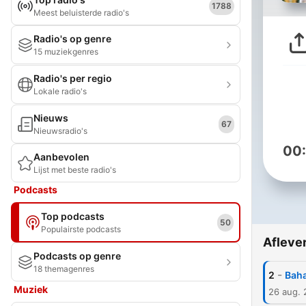
1788
Meest beluisterde radio's
Radio's op genre
15 muziekgenres
Radio's per regio
Lokale radio's
Nieuws
67
Nieuwsradio's
00
Aanbevolen
Lijst met beste radio's
Podcasts
Top podcasts
50
Populairste podcasts
Afleve
Podcasts op genre
18 themagenres
-
2
Baha
Muziek
26 aug.