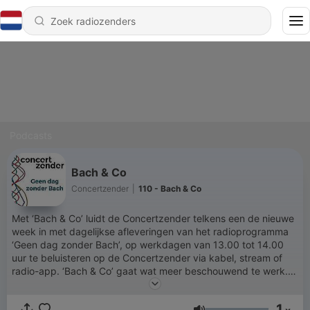
Podcasts
Bach & Co
Concertzender
|
110 - Bach & Co
Met ‘Bach & Co’ luidt de Concertzender telkens een de nieuwe
week in met dagelijkse afleveringen van het radioprogramma
‘Geen dag zonder Bach’, op werkdagen van 13.00 tot 14.00
uur te beluisteren op de Concertzender via kabel, stream of
radio-app. ‘Bach & Co’ gaat wat meer beschouwend te werk.
We laten veel muziek van Bach en tijdgenoten horen en
bespreken daarbij allerlei aspecten van uitvoeringen en recent
1