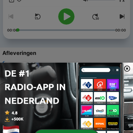
x
uitgekomen Bach CD’s. Bach & Co is dus als een soort
Volume
(klank)kleurenmagazine als bijlage bij de verdere ‘Geen dag
zonder Bach’ radioafleveringen in die week.
00:00
00:00
Afleveringen
-
110
Bach & Co
03 aug. 2026
-
109
Bach & Co
27 jul. 2026
-
108
Bach & Co
20 jul. 2026
-
107
Bach & Co
22 jun. 2026