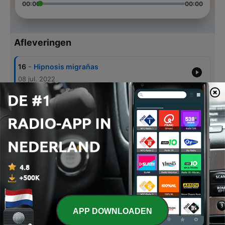
00:00
00:00
Afleveringen
-
16
Hipnosis migrañas
08 jul. 2022
-
15
Hipnosis
07 apr. 2022
-
14
Visualización guiada con el Niño
25 mrt. 2022
-
13
Meditación diaria
21 mrt. 2022
-
12
Lugar de Plenitud Javi
07 mrt. 2022
APP DOWNLOADEN