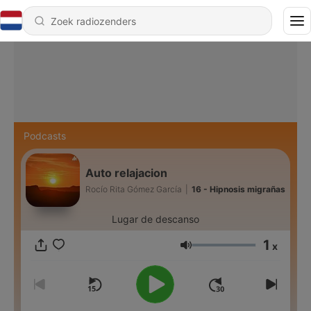
Podcasts
Auto relajacion
Rocío Rita Gómez García
|
16 - Hipnosis migrañas
Lugar de descanso
1
x
Volume