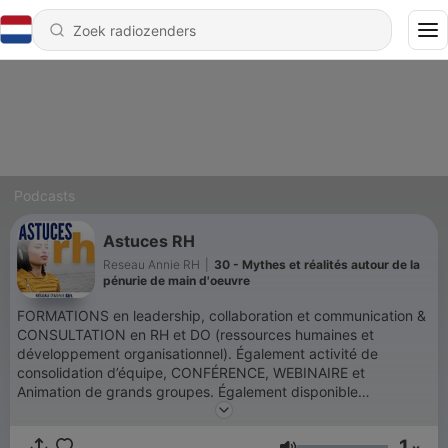
Podcasts
Astuces RH
Reseau Annie RH
|
30 - Mythes et réalités autour de la
pénurie de main d'oeuvre
FORMATIONS en leadership, collaboration et communication &
CONSULTATION en RH et DO (ressources humaines et
développement organisationnel). Également activité de
consolidation d’équipe, CONFÉRENCE, WEBINAIRE et
Animation de grands groupes. Également disponible
gratuitement : balado (podcast) ASTUCES RH et BLOG
RÉSEAU ANNIE RH offrant des outils RH. Groupe Facebook
1