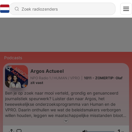
Podcasts
Argos Actueel
NPO Radio 1 / HUMAN / VPRO
|
1011 - ZOMERTIP: Olaf
zit vast
Ben je op zoek naar mooi verteld, grondig en genuanceerd
journalistiek speurwerk? Luister dan naar Argos, het
tweewekelijkse onderzoeksprogramma van Human en de
VPRO. Daarin onthullen we wat de beleidsmakers verborgen
willen houden, leggen we maatschappelijke misstanden bloot
en vertellen we je urgente, spannende verhalen.
1