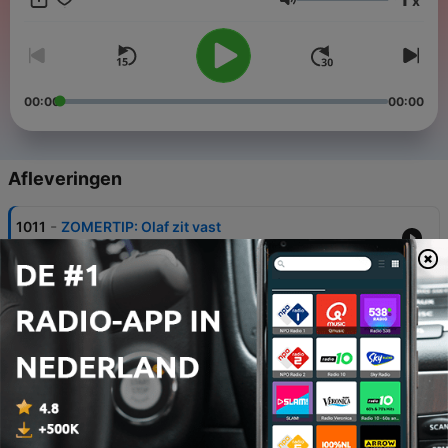
x
Volume
00:00
00:00
Afleveringen
-
1011
ZOMERTIP: Olaf zit vast
01 aug. 2026
-
1010
AI aan de buitengrens & Big Tobacco in de
Nederlandse wiet
20 jun. 2026
-
1009
Wat zijn de praktische gevolgen van het
Migratiepact?
06 jun. 2026
-
1008
Fictieve facturen voor hulp aan statushouders &