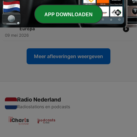
Wanneer ga je als journalist undercover?
23 mei 2026
APP DOWNLOADEN
-
1007
Hoe vervuilend is Defensie? & Dronepaniek in
Europa
09 mei 2026
Meer afleveringen weergeven
Radio Nederland
Radiostations en podcasts