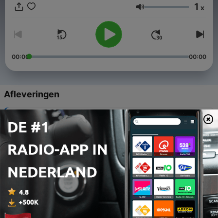
1
x
Volume
00:00
00:00
Afleveringen
-
24
S2 E5. Advocaat van de moordenaar van Theo van
Gogh
23 feb. 2026
-
23
S2 E4. Advocaat van moordenaar Alexander Dean
16 feb. 2026
-
22
S2 E3. Advocaat van Ronald Janssen
10 feb. 2026
-
21
S2 E2. Advocaat van ’Diaken des doods’ Ivo Poppe