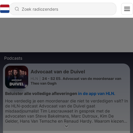
Podcasts
Advocaat van de Duivel
HLN
|
24 - S2 E5. Advocaat van de moordenaar van
Theo van Gogh
Beluister alle volledige afleveringen
in de app van HLN.
Hoe verdedig je een moordenaar die niet te verdedigen valt? In
de HLN-podcast Advocaat van de Duivel gaat
misdaadjournalist Tim Lescrauwaet in gesprek met de
advocaten van Steve Bakelmans, Marc Dutroux, Kim De
Gelder, Hans Van Temsche en Renaud Hardy. Waarom kiezen
ze voor deze haast onmogelijke opdracht? Hoe is de relatie
met hun cliënt? En wat is de impact op hun privéleven?