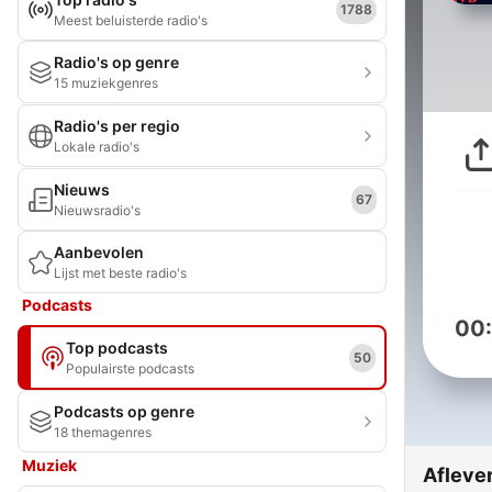
1788
Meest beluisterde radio's
Radio's op genre
15 muziekgenres
Radio's per regio
Lokale radio's
Nieuws
67
Nieuwsradio's
Aanbevolen
Lijst met beste radio's
Podcasts
00
Top podcasts
50
Populairste podcasts
Podcasts op genre
18 themagenres
Muziek
Afleve