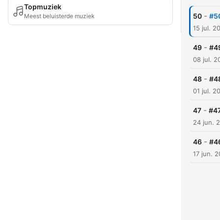
Topmuziek
-
50
#5
Meest beluisterde muziek
15 jul. 2
-
49
#49
08 jul. 
-
48
#48
01 jul. 2
-
47
#47
24 jun. 
-
46
#46
17 jun. 