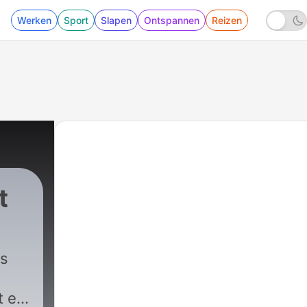
Werken
Sport
Slapen
Ontspannen
Reizen
t
|
50 - #50 - De b
s
t en