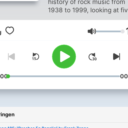
history of rock music from
1938 to 1999, looking at fi
hundred songs that shape
the genre.
Volume
:00
00
ringen