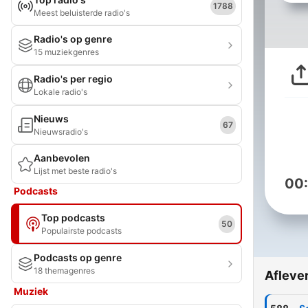
1788
Meest beluisterde radio's
Radio's op genre
15 muziekgenres
Radio's per regio
Lokale radio's
Nieuws
67
Nieuwsradio's
Aanbevolen
Lijst met beste radio's
00
Podcasts
Top podcasts
50
Populairste podcasts
Podcasts op genre
18 themagenres
Afleve
Muziek