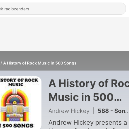
A History of Rock Music in 500 Songs
A History of Ro
Music in 500
Songs
Andrew Hickey
|
588 - Song 185: “Peaches En Regalia” by Frank Zappa
Andrew Hickey presents a