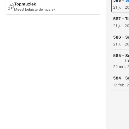
-
588
S
Topmuziek
21 jul. 2
Meest beluisterde muziek
-
587
Te
21 jul. 2
-
586
S
21 jul. 2
-
585
S
In
22 mrt. 
-
584
S
12 feb. 