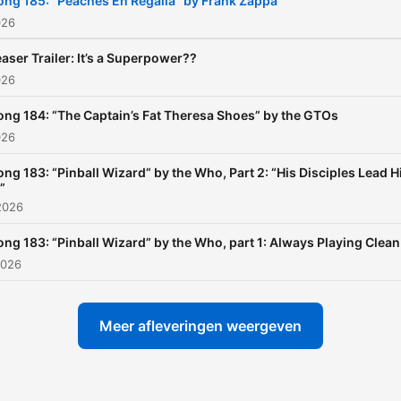
ong 185: “Peaches En Regalia” by Frank Zappa
026
aser Trailer: It’s a Superpower??
026
ong 184: “The Captain’s Fat Theresa Shoes” by the GTOs
026
ong 183: “Pinball Wizard” by the Who, Part 2: “His Disciples Lead 
”
2026
ong 183: “Pinball Wizard” by the Who, part 1: Always Playing Clean
2026
Meer afleveringen weergeven