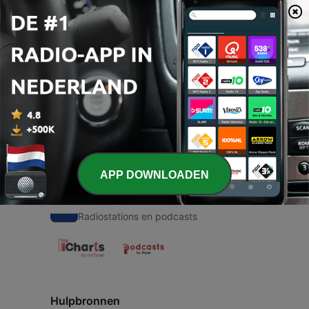
00:00
00:00
Afleveringen
-
1
8 B grupo 2
27 aug. 2021
APP DOWNLOADEN
Radio Nederland
Radiostations en podcasts
Hulpbronnen