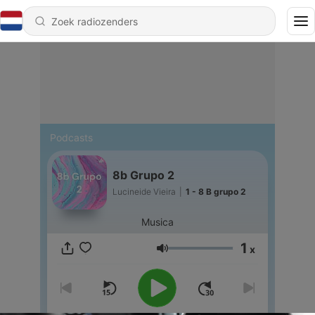
Podcasts
8b Grupo 2
Lucineide Vieira
|
1 - 8 B grupo 2
Musica
1
x
Volume