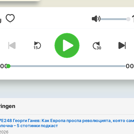
Водещи: Александър
Куманов и Светозар Стой
Volume
:00
00
ringen
7E248 Георги Ганев: Как Европа проспа революцията, която са
апочна – 5 стотинки подкаст
 2026