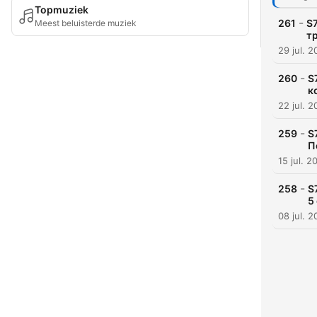
Topmuziek
-
261
S
Meest beluisterde muziek
т
29 jul. 
-
260
S
к
22 jul. 
-
259
S
П
15 jul. 2
-
258
S
5
08 jul. 