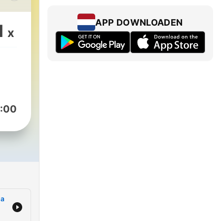
чев
APP DOWNLOADEN
1
x
:00
ма