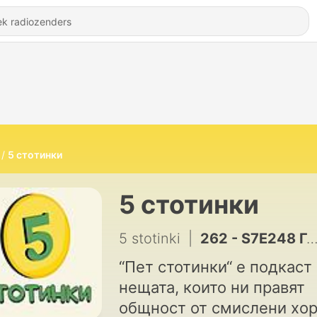
5 стотинки
5 стотинки
5 stotinki
|
262 - S7E248 Георги Ганев: Как Европа проспа революцията, която сама започна – 5 стотинки подкаст
“Пет стотинки“ е подкаст 
нещата, които ни правят
общност от смислени хор