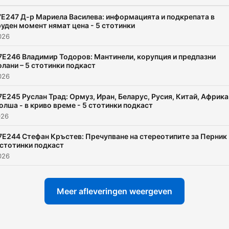
7E247 Д-р Мариела Василева: информацията и подкрепата в
руден момент нямат цена - 5 стотинки
2026
7E246 Владимир Тодоров: Мантинели, корупция и предпазни
олани – 5 стотинки подкаст
2026
7E245 Руслан Трад: Ормуз, Иран, Беларус, Русия, Китай, Африка
олша - в криво време - 5 стотинки подкаст
026
7E244 Стефан Кръстев: Пречупване на стереотипите за Перник 
 стотинки подкаст
2026
Meer afleveringen weergeven