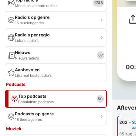
1788
Meest beluisterde radio's
Radio's op genre
15 muziekgenres
Radio's per regio
Lokale radio's
Nieuws
67
Nieuwsradio's
00
Aanbevolen
Lijst met beste radio's
Podcasts
Top podcasts
50
Populairste podcasts
Afleve
Podcasts op genre
18 themagenres
-
262
S
з
Muziek
05 aug.