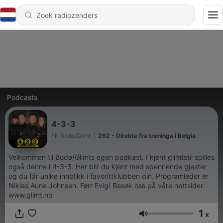
Podcasts
4-3-3
FK Bodø/Glimt
|
262 - Direkte fra treninga i Belgia
Velkommen til Bodø/Glimts egen podkast. I kjent glimtstil spilles
også denne i 4-3-3. Her blir du kjent med spennende gjester
og du får unike innblikk i favorittklubben din. Programleder er
Niklas Aune Johnsen. Førr Evig! Besøk oss på våre nettsider:
www.glimt.no
1
x
Volume