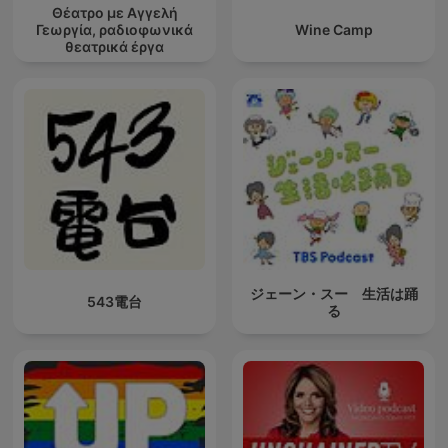
Θέατρο με Αγγελή
Γεωργία, ραδιοφωνικά
Wine Camp
θεατρικά έργα
ジェーン・スー 生活は踊
543電台
る