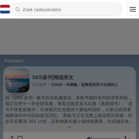
Podcasts
365读书|精选美文
365读书
|
12939 - 毕淑敏：远离那些苦大仇深的人
因《365 读书》账号存在权属变动、本账号随时有内容清零风险，
我正在把十一年全部音频，逐条迁移至喜马拉雅《慕柏读书》。 老
号不再更新新作，仅保留历史音频供大家临时回听，大家记得抓紧
截图保存评论区的留言回忆。 新账号正在完整上线全部旧音频，同
步开启重读 365 计划，还有独家长篇小说持续更新，往后稳定收
听，请移步慕柏读书。
1