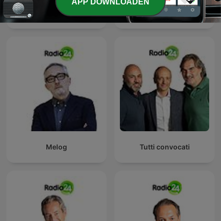
APP DOWNLOADEN
La Zanzara
Uno, nessuno, 100Milan
Melog
Tutti convocati