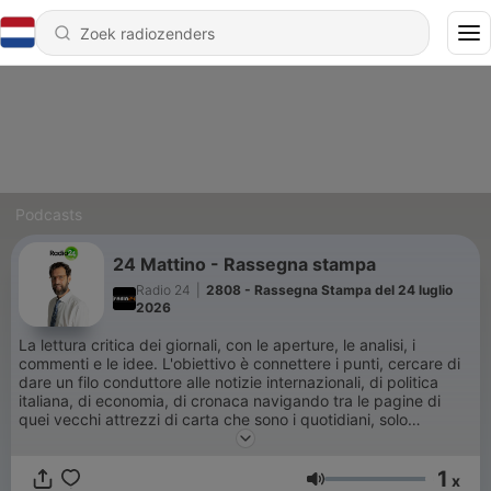
Podcasts
24 Mattino - Rassegna stampa
Radio 24
|
2808 - Rassegna Stampa del 24 luglio
2026
La lettura critica dei giornali, con le aperture, le analisi, i
commenti e le idee. L'obiettivo è connettere i punti, cercare di
dare un filo conduttore alle notizie internazionali, di politica
italiana, di economia, di cronaca navigando tra le pagine di
quei vecchi attrezzi di carta che sono i quotidiani, solo
apparentemente anacronistici. La squadra:
Margherita Aina,
Luca Ferrero, Giorgio De Luca, Alessandro Marcotulli, Marco
1
Santoro.
x
Volume