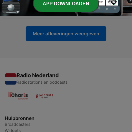
APP DOWNLOADEN
-
14
1969 1x03 | The Beatles con Chris Val
11 apr. 2019
Meer afleveringen weergeven
Radio Nederland
Radiostations en podcasts
Hulpbronnen
Broadcasters
Widgets