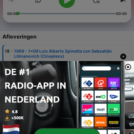
00:00
00:00
Afleveringen
-
18
1969 - 1x09 Luis Alberto Spinetta con Sebsatián
Litmanovich (Cineplexx)
18 jul. 2019
-
17
1969 1x06 | Nick Drake con Sebastian Litmanovich
(Cineplexx)
25 jun. 2019
-
16
1969 1x05 | The Velvet Underground (Con
Gonzalo Schiaffino)
25 jun. 2019
-
15
1969 1x04 | The Doors con Ángel Ramos
22 apr. 2019