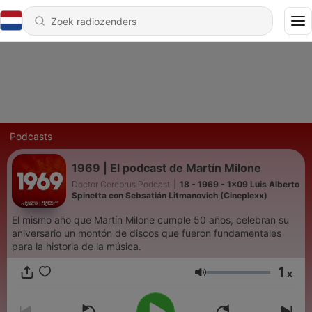
Podcasts
1969 | El podcast de Martín Milone
Doctor Cerebrus Podcast
|
18 - 1969 - 1x09 Luis Alberto
Spinetta con Sebsatián Litmanovich (Cineplexx)
El mismo año que Martín Milone cumple 50 años, celebran su
aniversario un montón de discos que fueron fundamentales
para la historia de la música.
1
x
Volume