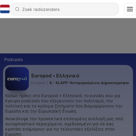
Podcasts
Europod • Ελληνικά
Europod
|
6 - SLAPP: Κατηγορούμενοι Δημοσιογράφοι
Καλώς ήρθες στο Europod • Ελληνικά, το κανάλι σου για
έγκυρα podcasts που εξερευνούν τον πολιτισμό, την
πολιτική και τα κρίσιμα ζητήματα που διαμορφώνουν την
Ευρώπη και την Ευρωπαϊκή Ένωση.
Ανακάλυψε την προσεκτικά επιλεγμένη συλλογή μας από
συναρπαστικό περιεχόμενο, σχεδιασμένο για να σας
κρατάει ενήμερους για τις τελευταίες εξελίξεις στην
Ευρώπη.