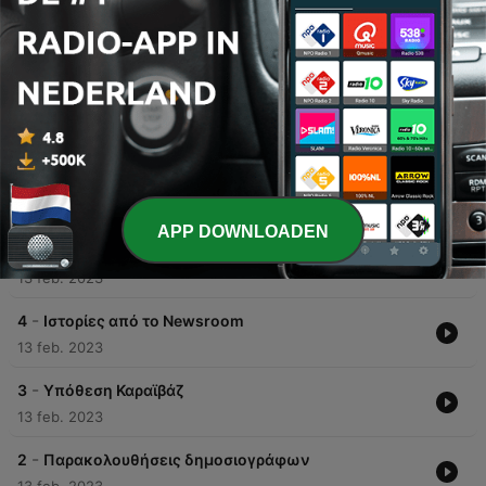
00:00
00:00
Afleveringen
-
6
SLAPP: Κατηγορούμενοι Δημοσιογράφοι
13 feb. 2023
APP DOWNLOADEN
-
5
Λίστα Πέτσα
13 feb. 2023
-
4
Ιστορίες από το Newsroom
13 feb. 2023
-
3
Υπόθεση Καραϊβάζ
13 feb. 2023
-
2
Παρακολουθήσεις δημοσιογράφων