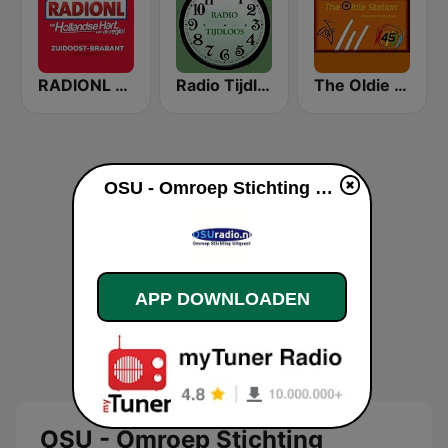
RADIONL Editie Zuidoost-Brabant
Radio Tijdloos
The Oldie Station
OSU - Omroep Stichting Uitgeest live luisteren
APP DOWNLOADEN
OSU - Omroep Stichting