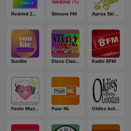
Rewind 2000's
Simone FM
Apres Ski Radio
Sunlite
Disco Classic Radio
Radio 8FM
Foute Muziek Radio
Puur NL
Oldies but Goodies