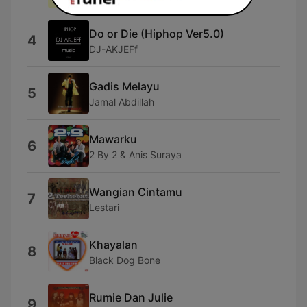
Do or Die (Hiphop Ver5.0)
4
DJ-AKJEFf
Gadis Melayu
5
Jamal Abdillah
Mawarku
6
2 By 2 & Anis Suraya
Wangian Cintamu
7
Lestari
Khayalan
8
Black Dog Bone
Rumie Dan Julie
9