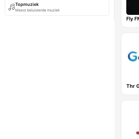
Topmuziek
Meest beluisterde muziek
Fly 
Thr 