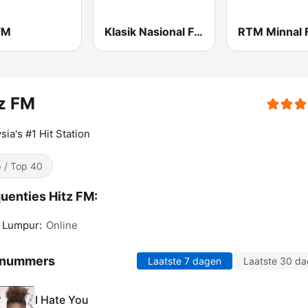
FM
Klasik Nasional FM
RTM Minnal
z FM
sia's #1 Hit Station
 / Top 40
uenties Hitz FM:
 Lumpur:
Online
 nummers
Laatste 7 dagen
Laatste 30 d
I Hate You