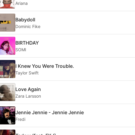
Ariana
Babydoll
Dominic Fike
BIRTHDAY
SOMI
I Knew You Were Trouble.
Taylor Swift
Love Again
Zara Larsson
Jennie Jennie - Jennie Jennie
Fredi