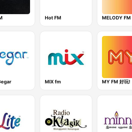
FM
Hot FM
MELODY FM
Gegar
MIX fm
MY FM 好玩!