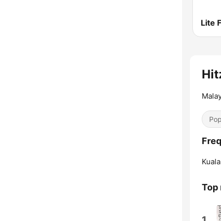
Lite 
Hit
Malay
Pop
Freq
Kuala
Top
1