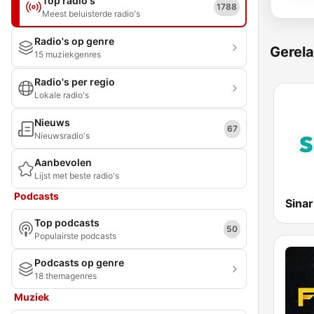
Top radio's
1788
Meest beluisterde radio's
Radio's op genre
Gerela
15 muziekgenres
Radio's per regio
Lokale radio's
Nieuws
67
Nieuwsradio's
Aanbevolen
Lijst met beste radio's
Podcasts
Sina
Top podcasts
50
Populairste podcasts
Podcasts op genre
18 themagenres
Muziek