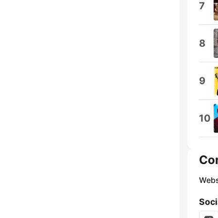
7
8
9
10
Co
Webs
Soci