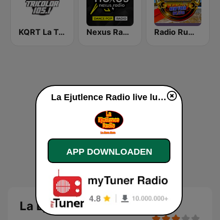
KQRT La Tricolor 105.1 FM
Nexus Radio Dance
Radio Rumba Vacilon
La Ejutlence Radio live luisteren
APP DOWNLOADEN
La Ejutlence Radio