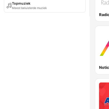
Topmuziek
Meest beluisterde muziek
Noti