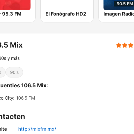
 95.3 FM
El Fonógrafo HD2
.5 Mix
90s y más
s
90's
uenties 106.5 Mix:
o City:
106.5 FM
ntacten
ite
http://mixfm.mx/