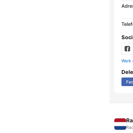
Adre
Tele
Soci
Werk 
Del
Fa
Ra
Rad