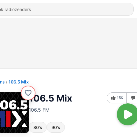
ons
106.5 Mix
106.5 Mix
15K
106.5 FM
80's
90's