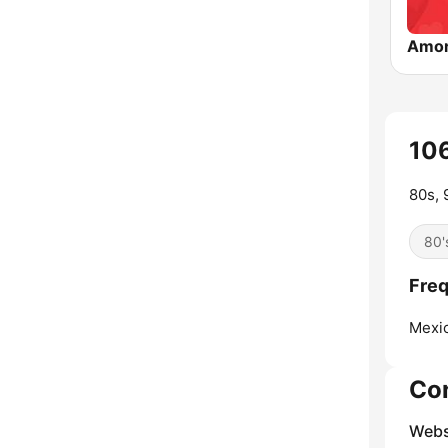
Amor
106
80s, 
80'
Freq
Mexic
Co
Webs