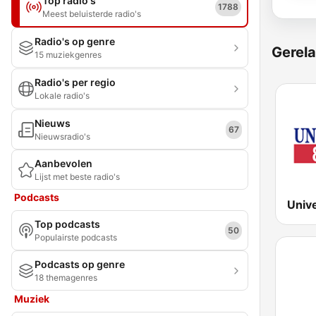
Top radio's
1788
Meest beluisterde radio's
Radio's op genre
Gerela
15 muziekgenres
Radio's per regio
Lokale radio's
Nieuws
67
Nieuwsradio's
Aanbevolen
Lijst met beste radio's
Podcasts
Univ
Top podcasts
50
Populairste podcasts
Podcasts op genre
18 themagenres
Muziek