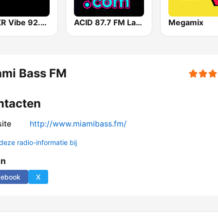
WMXR Vibe 92.7 Miami FM
ACID 87.7 FM Las Vegas
Megamix
ami Bass FM
ntacten
ite
http://www.miamibass.fm/
deze radio-informatie bij
en
cebook
X