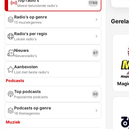
Top radio's
1788
Meest beluisterde radio's
Radio's op genre
Gerela
15 muziekgenres
Radio's per regio
Lokale radio's
Nieuws
67
Nieuwsradio's
Aanbevolen
Lijst met beste radio's
Podcasts
Magi
Top podcasts
50
Populairste podcasts
Podcasts op genre
18 themagenres
Muziek