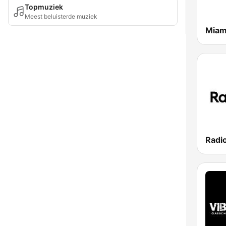
Topmuziek
Meest beluisterde muziek
Miam
Radi