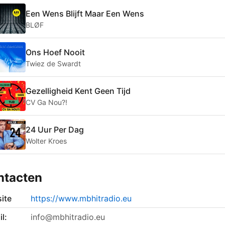
Een Wens Blijft Maar Een Wens
BLØF
Ons Hoef Nooit
Twiez de Swardt
Gezelligheid Kent Geen Tijd
CV Ga Nou?!
24 Uur Per Dag
Wolter Kroes
ntacten
ite
https://www.mbhitradio.eu
l:
info@mbhitradio.eu