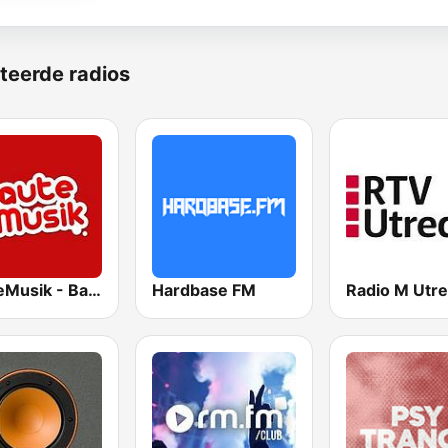
teerde radios
RauteMusik - Bass
Hardbase FM
Radio M Utre