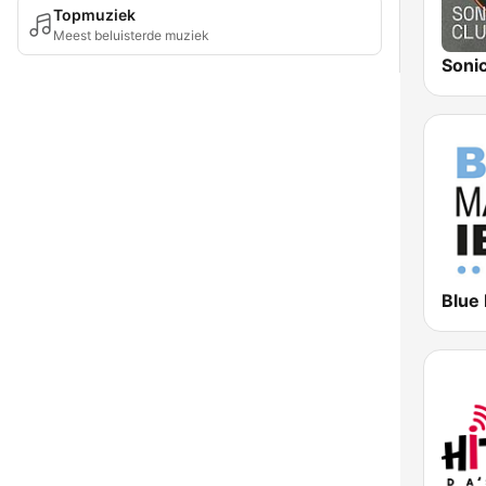
Topmuziek
Meest beluisterde muziek
Soni