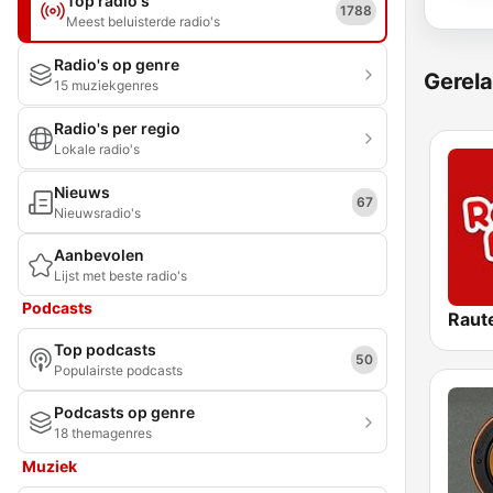
Top radio's
1788
Meest beluisterde radio's
Radio's op genre
Gerela
15 muziekgenres
Radio's per regio
Lokale radio's
Nieuws
67
Nieuwsradio's
Aanbevolen
Lijst met beste radio's
Podcasts
Top podcasts
50
Populairste podcasts
Podcasts op genre
18 themagenres
Muziek