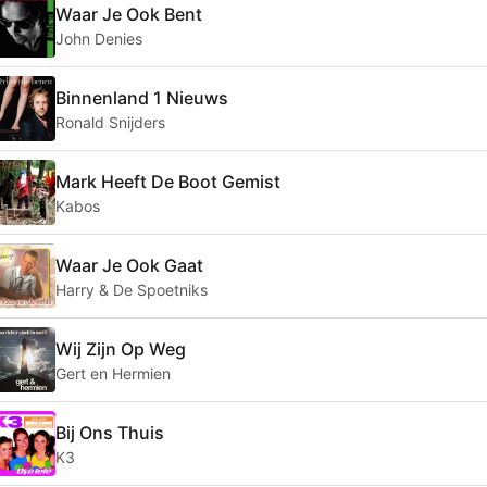
Waar Je Ook Bent
John Denies
Binnenland 1 Nieuws
Ronald Snijders
Mark Heeft De Boot Gemist
Kabos
Waar Je Ook Gaat
Harry & De Spoetniks
Wij Zijn Op Weg
Gert en Hermien
Bij Ons Thuis
K3