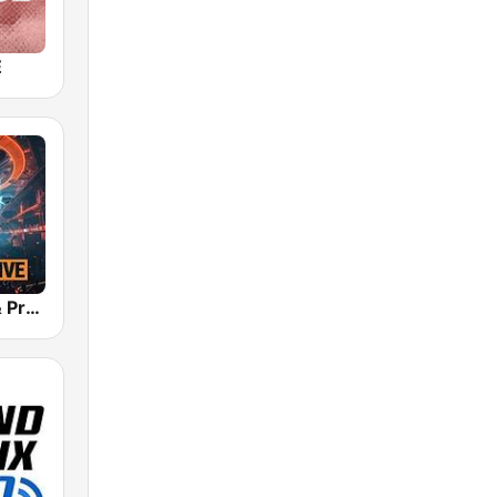
E
bigFM EDM & Progressive