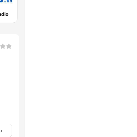
adio
o