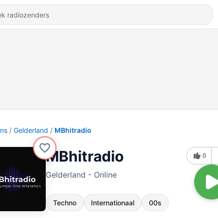
ons
Gelderland
MBhitradio
MBhitradio
0
Gelderland - Online
Techno
Internationaal
00s