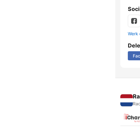
Soci
Werk 
Del
Fa
Ra
Rad