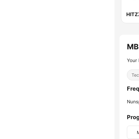
HITZ
MBh
Your
Tec
Freq
Nuns
Pro