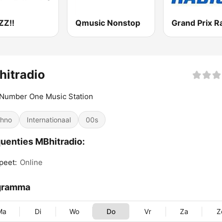
ZZ!!
Qmusic Nonstop
Grand Prix R
itradio
 Number One Music Station
hno
Internationaal
00s
uenties MBhitradio:
peet:
Online
gramma
Ma
Di
Wo
Do
Vr
Za
Z