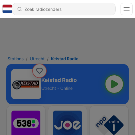
Stations
Utrecht
Keistad Radio
Keistad Radio
Utrecht - Online