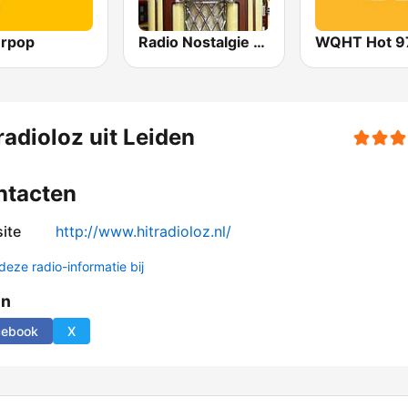
rpop
Radio Nostalgie Nederland
WQHT Hot 9
radioloz uit Leiden
ntacten
ite
http://www.hitradioloz.nl/
deze radio-informatie bij
en
cebook
X