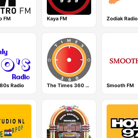
o FM
Kaya FM
Zodiak Radio
 80s Radio
The Times 360 Malawi
Smooth FM