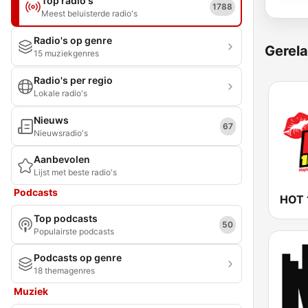
Top radio's
1788
Meest beluisterde radio's
Radio's op genre
Gerela
15 muziekgenres
Radio's per regio
Lokale radio's
Nieuws
67
Nieuwsradio's
Aanbevolen
Lijst met beste radio's
Podcasts
HOT 
Top podcasts
50
Populairste podcasts
Podcasts op genre
18 themagenres
Muziek