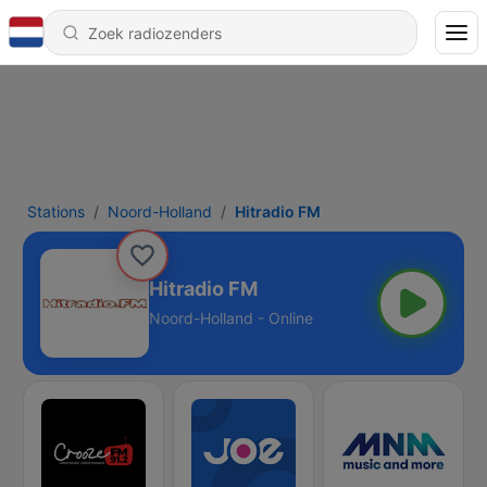
Stations
Noord-Holland
Hitradio FM
Hitradio FM
Noord-Holland - Online