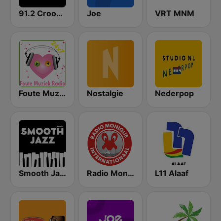
91.2 Crooze FM
Joe
VRT MNM
Foute Muziek Radio
Nostalgie
Nederpop
Smooth Jazz - Groov
Radio Monique Internationaal
L11 Alaaf