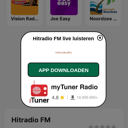
Vision Radio
Joe Easy
Noordzee Zomer
Hitradio FM live luisteren
APP DOWNLOADEN
Hitradio FM