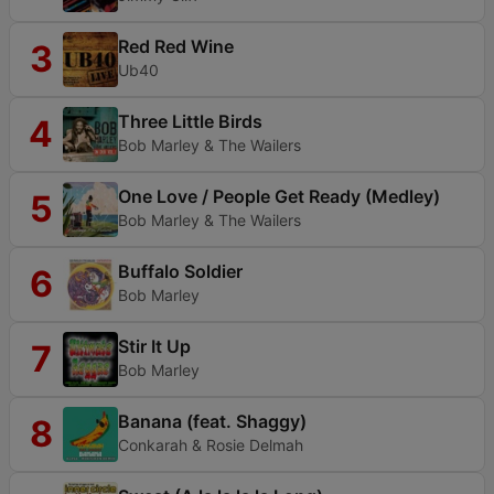
Red Red Wine
3
Ub40
Three Little Birds
4
Bob Marley & The Wailers
One Love / People Get Ready (Medley)
5
Bob Marley & The Wailers
Buffalo Soldier
6
Bob Marley
Stir It Up
7
Bob Marley
Banana (feat. Shaggy)
8
Conkarah & Rosie Delmah