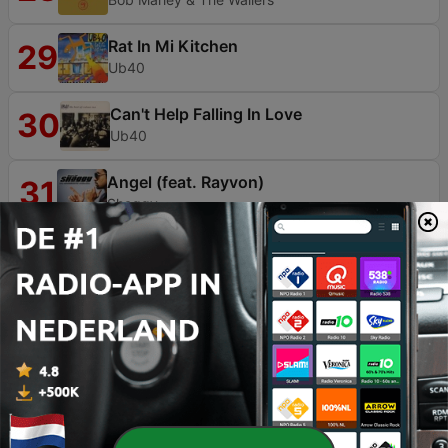
Rat In Mi Kitchen
29
Ub40
Can't Help Falling In Love
30
Ub40
Angel (feat. Rayvon)
31
Shaggy
Girlie Girlie
32
Sophia George
Everything I Own
33
Bliss & Boy George
Lady
34
Wayne Wade