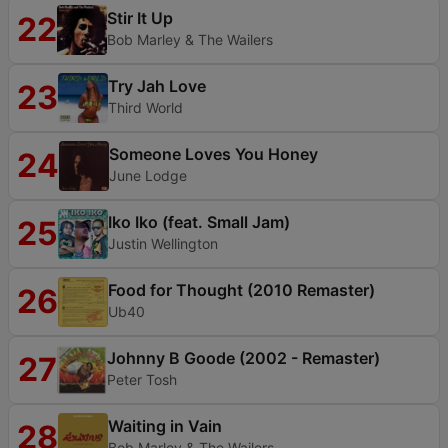
Stir It Up
22
Bob Marley & The Wailers
Try Jah Love
23
Third World
Someone Loves You Honey
24
June Lodge
Iko Iko (feat. Small Jam)
25
Justin Wellington
Food for Thought (2010 Remaster)
26
Ub40
Johnny B Goode (2002 - Remaster)
27
Peter Tosh
Waiting in Vain
28
Bob Marley & The Wailers