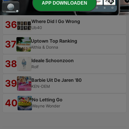
Wild World
35
APP DOWNLOADEN
Jimmy Cliff
Where Did I Go Wrong
36
Ub40
Uptown Top Ranking
37
Althia & Donna
Ideale Schoonzoon
38
Rolf
Barbie Uit De Jaren '80
39
KEN-DEM
No Letting Go
40
Wayne Wonder