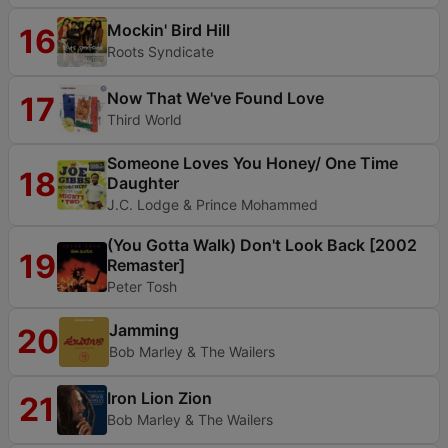
Mockin' Bird Hill
16
Roots Syndicate
Now That We've Found Love
17
Third World
Someone Loves You Honey/ One Time
18
Daughter
J.C. Lodge & Prince Mohammed
(You Gotta Walk) Don't Look Back [2002
19
Remaster]
Peter Tosh
Jamming
20
Bob Marley & The Wailers
Iron Lion Zion
21
Bob Marley & The Wailers