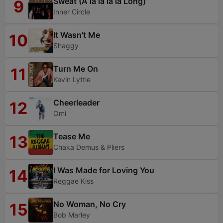
Sweat (A la la la la Long)
9
Inner Circle
It Wasn't Me
10
Shaggy
Turn Me On
11
Kevin Lyttle
Cheerleader
12
Omi
Tease Me
13
Chaka Demus & Pliers
I Was Made for Loving You
14
Reggae Kiss
No Woman, No Cry
15
Bob Marley