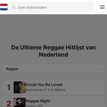
De Ultieme Reggae Hitlijst van
Nederland
Reggae
Could You Be Loved
1
Bob Marley & The Wailers
Reggae Night
2
Jimmy Cliff