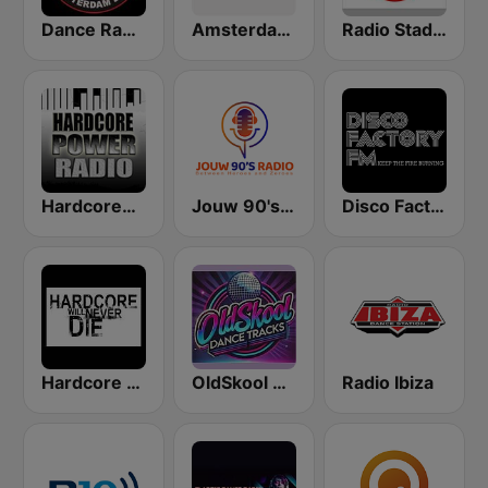
Dance Radio Amsterdam
Amsterdam Funk Channel
Radio Stad Den Haag
HardcorePower Radio
Jouw 90's Radio
Disco Factory
Hardcore Will Never Die
OldSkool Dance Tracks
Radio Ibiza