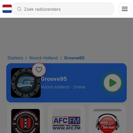
Stations
Noord-Holland
Groove95
Groove95
Noord-Holland - Online