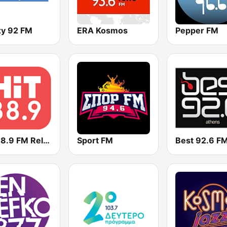
xy 92 FM
ERA Kosmos
Pepper FM
HiT 88.9 FM Relax
Sport FM
Best 92.6 F