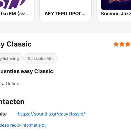
En Lefko FM (εν λευκω)
ΔΕΥΤΕΡΟ ΠΡΟΓΡΑΜΜΑ (Deftero FM 103.7)
y Classic
y listening
Klassieke hits
uenties easy Classic:
s:
Online
ntacten
ite
https://soundis.gr/easyclassic/
deze radio-informatie bij