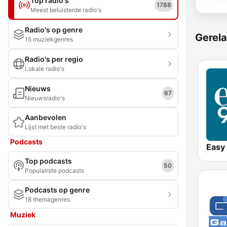
Top radio's
1788
Meest beluisterde radio's
Radio's op genre
Gerela
15 muziekgenres
Radio's per regio
Lokale radio's
Nieuws
67
Nieuwsradio's
Aanbevolen
Lijst met beste radio's
Podcasts
Easy
Top podcasts
50
Populairste podcasts
Podcasts op genre
18 themagenres
Muziek