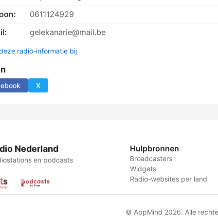
foon:
0611124929
l:
gelekanarie@mail.be
deze radio-informatie bij
en
cebook
X
dio Nederland
Hulpbronnen
Broadcasters
iostations en podcasts
Widgets
Radio-websites per land
© AppMind 2026. Alle recht