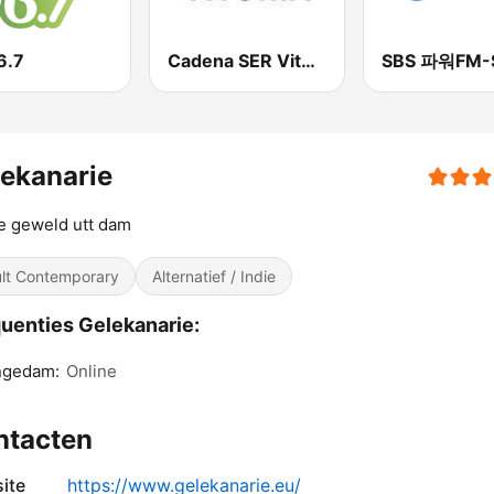
6.7
Cadena SER Vitoria
ekanarie
e geweld utt dam
lt Contemporary
Alternatief / Indie
uenties Gelekanarie:
ngedam:
Online
ntacten
ite
https://www.gelekanarie.eu/