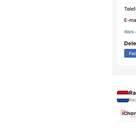
Tele
E-mai
Werk 
Del
Fa
Ra
Rad