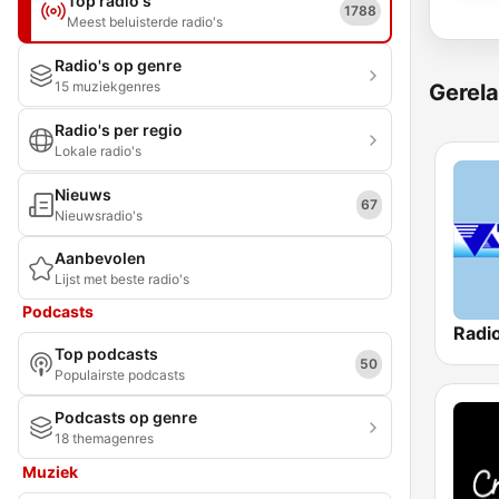
Top radio's
1788
Meest beluisterde radio's
Radio's op genre
15 muziekgenres
Gerela
Radio's per regio
Lokale radio's
Nieuws
67
Nieuwsradio's
Aanbevolen
Lijst met beste radio's
Podcasts
Radio
Top podcasts
50
Populairste podcasts
Podcasts op genre
18 themagenres
Muziek