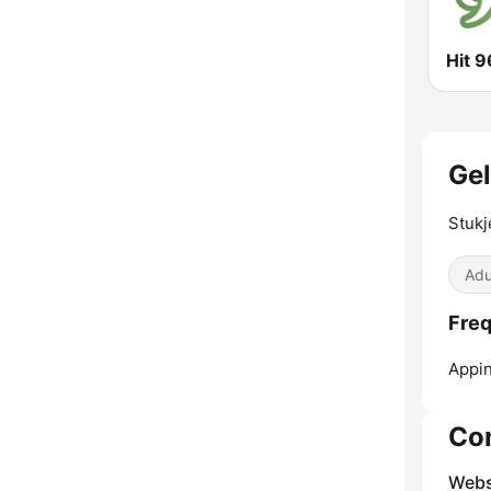
Hit 9
Gel
Stukj
Adu
Freq
Appi
Co
Webs