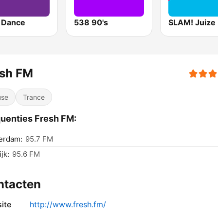
 Dance
538 90's
SLAM! Juize
esh FM
use
Trance
uenties Fresh FM:
erdam:
95.7 FM
jk:
95.6 FM
ntacten
ite
http://www.fresh.fm/