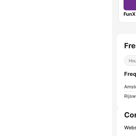
FunX
Fr
Ho
Freq
Amst
Rijswi
Co
Webs