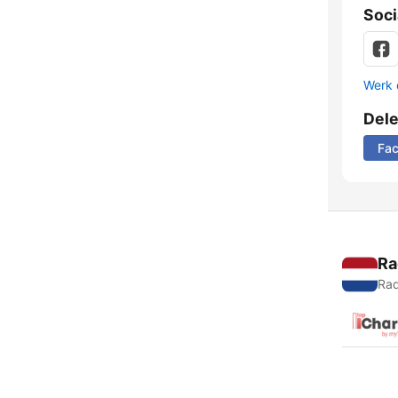
Soci
Werk 
Del
Fa
Ra
Rad