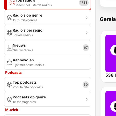
Top radio's
1788
Meest beluisterde radio's
Radio's op genre
Gerela
15 muziekgenres
Radio's per regio
Lokale radio's
Nieuws
67
Nieuwsradio's
Aanbevolen
Lijst met beste radio's
Podcasts
538 I
Top podcasts
50
Populairste podcasts
Podcasts op genre
18 themagenres
Muziek