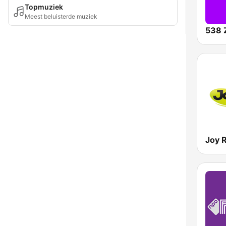
Topmuziek
Meest beluisterde muziek
538 
Joy 