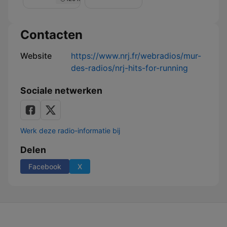
Nuit
de
Rêve
sur
Contacten
NRJ
Website
https://www.nrj.fr/webradios/mur-
des-radios/nrj-hits-for-running
Sociale netwerken
Werk deze radio-informatie bij
Delen
Facebook
X