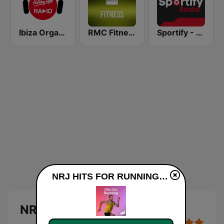
Ibiza Organica Dance
RMC Fitness
Sportify - Pop Workout
NRJ HITS FOR RUNNING live luisteren
NRJ HITS FOR RUNNING