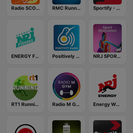
Radio SCOOP - Run & Sport
RMC Running
Sportify - Running Workout 160 BPM
ENERGY Fitness
Positively Running
NRJ SPORT MOTIVATION
RT1 Running
Radio M GYM
Energy Workout