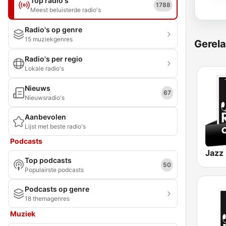
Top radio's
1788
Meest beluisterde radio's
Radio's op genre
15 muziekgenres
Gerela
Radio's per regio
Lokale radio's
Nieuws
67
Nieuwsradio's
Aanbevolen
Lijst met beste radio's
Podcasts
Top podcasts
50
Populairste podcasts
Podcasts op genre
18 themagenres
Muziek