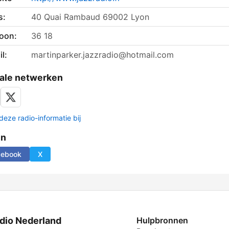
s:
40 Quai Rambaud 69002 Lyon
foon:
36 18
l:
martinparker.jazzradio@hotmail.com
ale netwerken
deze radio-informatie bij
en
cebook
X
dio Nederland
Hulpbronnen