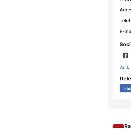
Adre
Tele
E-mai
Soci
Werk 
Del
Fa
Ra