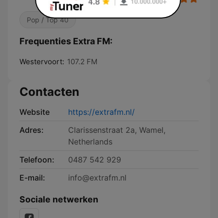
Pop / Top 40
Frequenties Extra FM:
Westervoort:
107.2 FM
Contacten
Website
https://extrafm.nl/
Adres:
Clarissenstraat 2a, Wamel,
Netherlands
Telefoon:
0487 542 929
E-mail:
info@extrafm.nl
Sociale netwerken