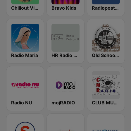
Chillout Vibes
Bravo Kids
Radiopostaja Mir Međugorje
Radio Maria
HR Radio Dubrovnik
Old School Radio
Radio NU
mojRADIO
CLUB MUSIC RADIO - CRO HITS