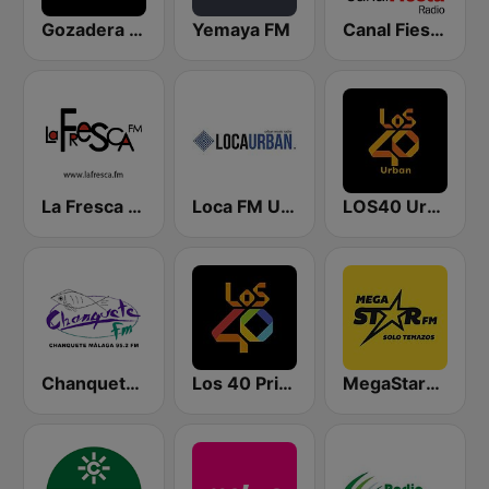
Gozadera FM
Yemaya FM
Canal Fiesta Radio
La Fresca FM
Loca FM Urban
LOS40 Urban
Chanquete FM Málaga
Los 40 Principales
MegaStarFM