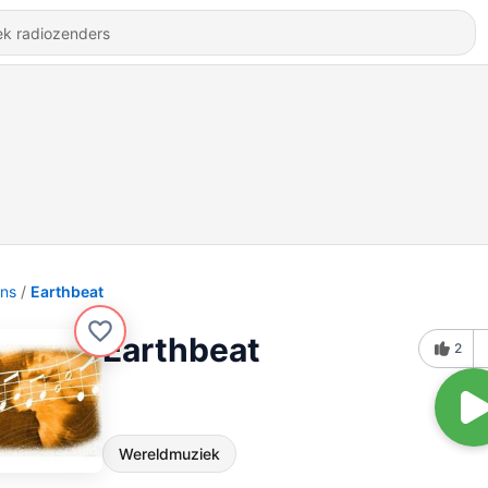
ons
Earthbeat
Earthbeat
2
Wereldmuziek