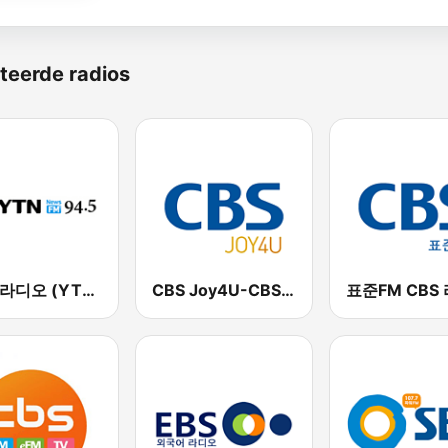
teerde radios
YTN 라디오 (YTN FM) - 24 Hours News Channel
CBS Joy4U-CBS 라디오