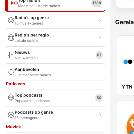
Top radio's
1788
Meest beluisterde radio's
Radio's op genre
Gerela
15 muziekgenres
Radio's per regio
Lokale radio's
Nieuws
67
Nieuwsradio's
Aanbevolen
Lijst met beste radio's
Podcasts
Top podcasts
50
Populairste podcasts
Podcasts op genre
18 themagenres
Muziek