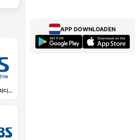
APP DOWNLOADEN
표준FM CBS 라디오 (Standard FM)