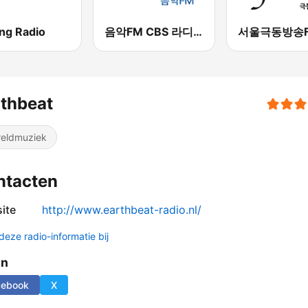
ang Radio
음악FM CBS 라디오 (Music FM)
thbeat
eldmuziek
ntacten
ite
http://www.earthbeat-radio.nl/
deze radio-informatie bij
en
cebook
X