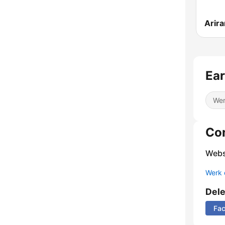
Arir
Ear
Wer
Co
Webs
Werk 
Del
Fa