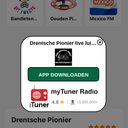
Bandieten uit Twente - Piratenmuziek
Gouden Piratenhits
Mexico FM
Drentsche Pionier live luisteren
APP DOWNLOADEN
Drentsche Pionier