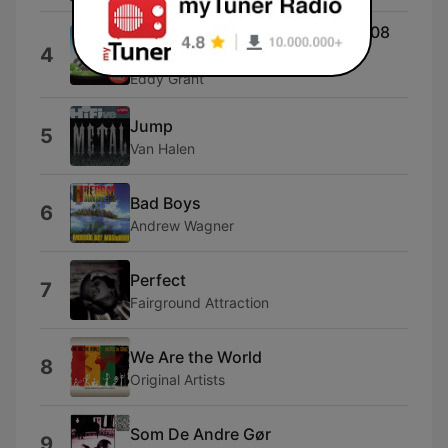
Gimme Hope Jo'Anna (Edit) [2008
4
Remaster]
Eddy Grant
Jump
5
Van Halen
Bad Boys
6
Andrew Wagner
Perfect
7
Fairground Attraction
We Are the World
8
Original Artists
Som De Andre Gør
9