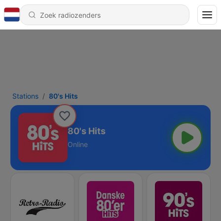
Stations
80's Hits
80's Hits
Online