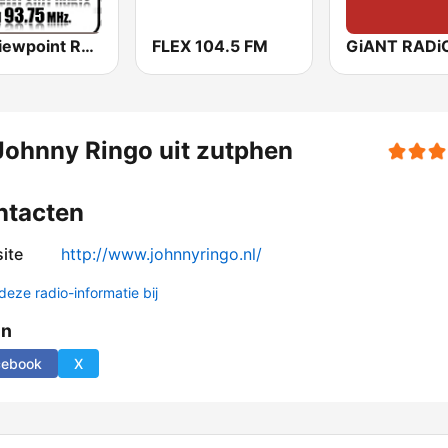
Topviewpoint Radio 93.75 แพร่
FLEX 104.5 FM
GiANT RADi
Johnny Ringo uit zutphen
ntacten
ite
http://www.johnnyringo.nl/
deze radio-informatie bij
en
cebook
X