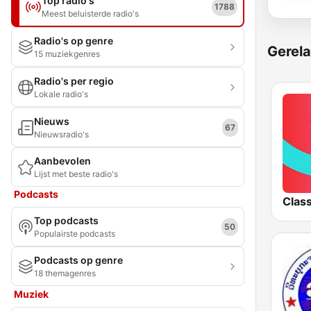
Top radio's
1788
Meest beluisterde radio's
Radio's op genre
Gerela
15 muziekgenres
Radio's per regio
Lokale radio's
Nieuws
67
Nieuwsradio's
Aanbevolen
Lijst met beste radio's
Podcasts
Class
Top podcasts
50
Populairste podcasts
Podcasts op genre
18 themagenres
Muziek