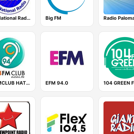
Lao National Radio
Big FM
Radio Palom
94FMCLUB HATYAI
EFM 94.0
104 GREEN 