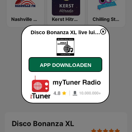
Nashville FM
Kerst Hitradio
Chilling Station
Disco Bonanza XL live luisteren
APP DOWNLOADEN
Disco Bonanza XL