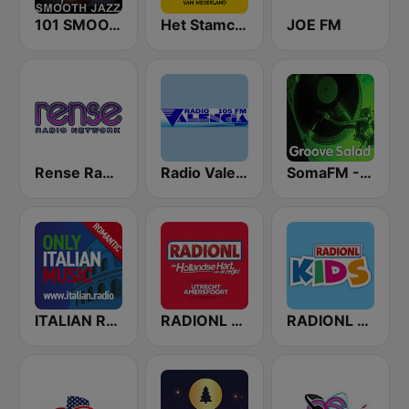
101 SMOOTH JAZZ
Het Stamcafe.nl
JOE FM
Rense Radio Network
Radio Valencia
SomaFM - Groove Salad
ITALIAN RADIO - ITALIAN.radio
RADIONL Editie Midden Brabant
RADIONL Kids