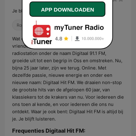
APP DOWNLOADEN
Je blijft luisteren!
Rock
Pop / Top 40
Wat ooit begon als een wilde droom van een
vriendengroep uit Berghem, een illegaal
radiostation onder de naam Digitaal 91.1 FM,
groeide uit tot een begrip in Oss en omstreken. Nu,
bijna 25 jaar later, zijn we terug. Online. Met
dezelfde passie, nieuwe energie en onder een
nieuwe naam: Digitaal Hit FM. We draaien non-stop
de grootste hits van de afgelopen 60 jaar, van
klassiekers tot de krakers van nu. Voor iedereen die
ons toen al kende, en voor iedereen die ons nu
ontdekt. Waar je ook bent: Digitaal Hit FM is altijd bij
je. Je blijft luisteren.
Frequenties Digitaal Hit FM: