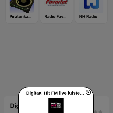
Piratenkanjers
Radio Favoriet
NH Radio
Digitaal Hit FM live luisteren
Digitaal Hit FM