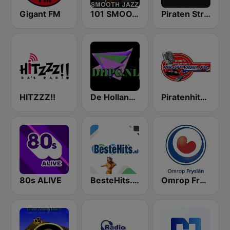
Gigant FM
101 SMOOTH JAZZ
Piraten Stream Twente
HITZZZ!!
De Hollandse Piraten Gigant
Piratenhits FM
80s ALIVE
BesteHits.nl Hollands
Omrop Fryslân