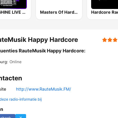
SUNSHINE LIVE - Hardtechno
Masters Of Hardcore
Hardcore Ra
uteMusik Happy Hardcore
uenties RauteMusik Happy Hardcore:
urg:
Online
ntacten
ite
http://www.RauteMusik.FM/
deze radio-informatie bij
en
cebook
X