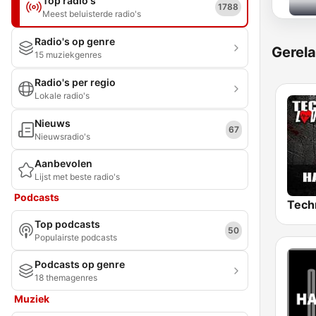
Top radio's
1788
Meest beluisterde radio's
Radio's op genre
Gerela
15 muziekgenres
Radio's per regio
Lokale radio's
Nieuws
67
Nieuwsradio's
Aanbevolen
Lijst met beste radio's
Podcasts
Top podcasts
50
Populairste podcasts
Podcasts op genre
18 themagenres
Muziek