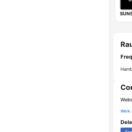
Ra
Freq
Hamb
Co
Webs
Werk 
Del
Fa