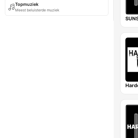
Topmuziek
Meest beluisterde muziek