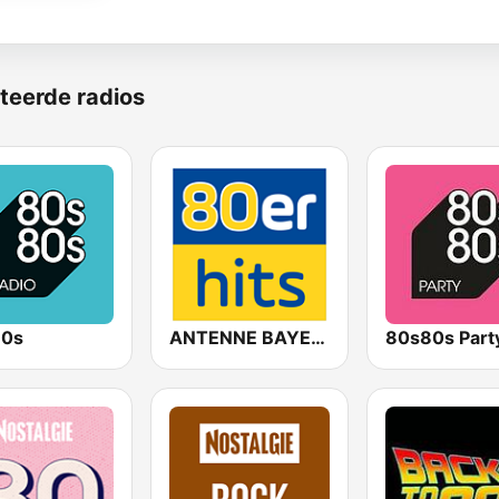
teerde radios
80s
ANTENNE BAYERN 80er Hits
80s80s Part