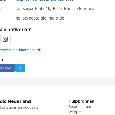
s:
Leipziger Platz 16, 10117 Berlin, Germany
l:
hello@nostalgie-radio.de
ale netwerken
deze radio-informatie bij
en
cebook
X
dio Nederland
Hulpbronnen
Broadcasters
iostations en podcasts
Widgets