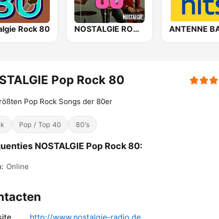
algie Rock 80
NOSTALGIE ROCK 80
STALGIE Pop Rock 80
rößten Pop Rock Songs der 80er
ck
Pop / Top 40
80's
uenties NOSTALGIE Pop Rock 80:
n:
Online
ntacten
ite
http://www.nostalgie-radio.de