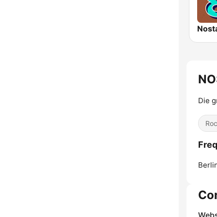
Nost
NO
Die g
Ro
Freq
Berli
Co
Webs