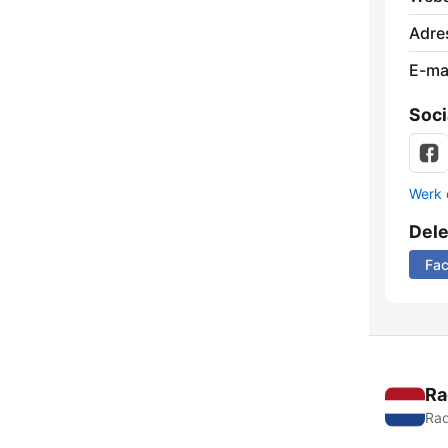
Adre
E-mai
Soci
Werk 
Del
Fa
Ra
Rad