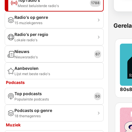
Top radio's
1788
Meest beluisterde radio's
Radio's op genre
15 muziekgenres
Gerela
Radio's per regio
Lokale radio's
Nieuws
67
Nieuwsradio's
Aanbevolen
Lijst met beste radio's
Podcasts
80s
Top podcasts
50
Populairste podcasts
Podcasts op genre
18 themagenres
Muziek