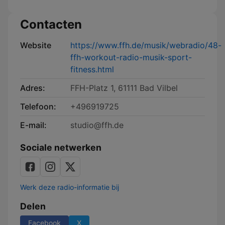
Mundstuhl
Hessen,
Talk
als
Deutschland
als
Podcast
und
Podcast
Contacten
der
Welt
Website
https://www.ffh.de/musik/webradio/48-
ffh-workout-radio-musik-sport-
fitness.html
Adres:
FFH-Platz 1, 61111 Bad Vilbel
Telefoon:
+496919725
E-mail:
studio@ffh.de
Sociale netwerken
Werk deze radio-informatie bij
Delen
Facebook
X