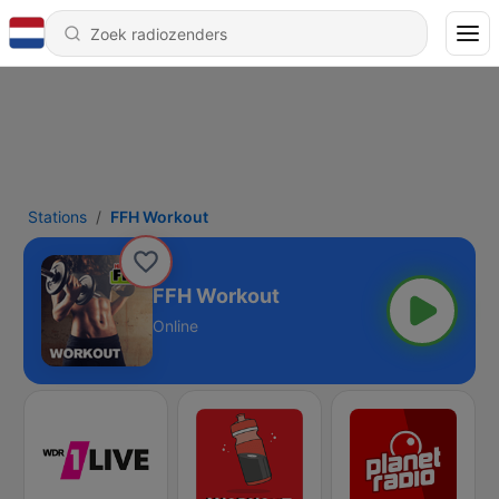
Stations
FFH Workout
FFH Workout
Online