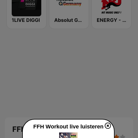
1LIVE DIGGI
Absolut Germany
ENERGY - Hit Music Only!
FFH Workout live luisteren
FFH Workout