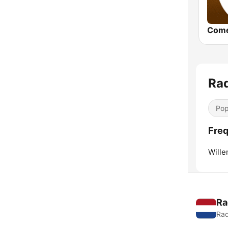
Come
Rad
Pop
Freq
Wille
Ra
Rad