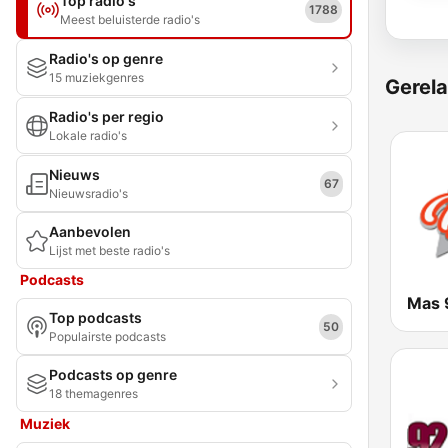
Top radio's
1788
Meest beluisterde radio's
Radio's op genre
15 muziekgenres
Gerela
Radio's per regio
Lokale radio's
Nieuws
67
Nieuwsradio's
Aanbevolen
Lijst met beste radio's
Podcasts
Mas 
Top podcasts
50
Populairste podcasts
Podcasts op genre
18 themagenres
Muziek