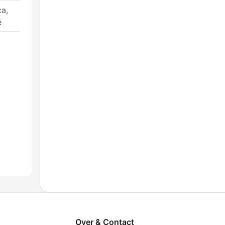
ca,
é
Over & Contact