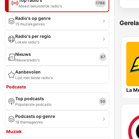
Top radio's
1788
Meest beluisterde radio's
Radio's op genre
Gerela
15 muziekgenres
Radio's per regio
Lokale radio's
Nieuws
67
Nieuwsradio's
Aanbevolen
Lijst met beste radio's
Podcasts
La Me
Top podcasts
50
Populairste podcasts
Podcasts op genre
18 themagenres
Muziek