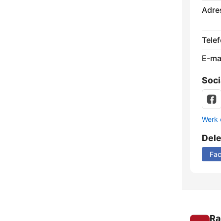
Adre
Tele
E-mai
Soci
Werk 
Del
Fa
Ra