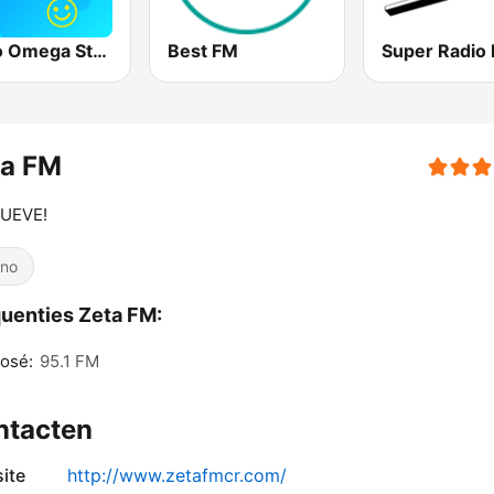
Radio Omega Stereo
Best FM
Super Radio
ta FM
MUEVE!
ino
uenties Zeta FM:
osé:
95.1 FM
ntacten
ite
http://www.zetafmcr.com/