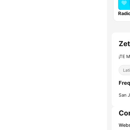
Ze
¡TE 
Lat
Freq
San J
Co
Webs