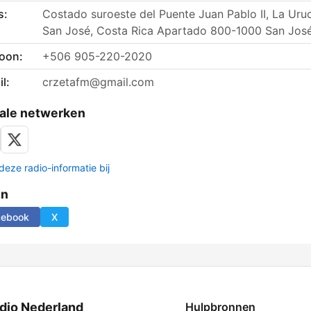
s:
Costado suroeste del Puente Juan Pablo II, La Uru
San José, Costa Rica Apartado 800-1000 San Jos
foon:
+506 905-220-2020
l:
crzetafm@gmail.com
ale netwerken
deze radio-informatie bij
en
cebook
X
dio Nederland
Hulpbronnen