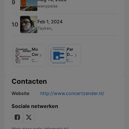
9
wanypeise
Feb 1, 2024
10
Taykev_
Musicians
Panorama
Corner
De
Leeuw
Concertzender
Concertzender
–
Concertzender
|
Contacten
Klassiek,
Jazz,
Wereld
Website
http://www.concertzender.nl/
en
meer
Sociale netwerken
Werk deze radio-informatie bij