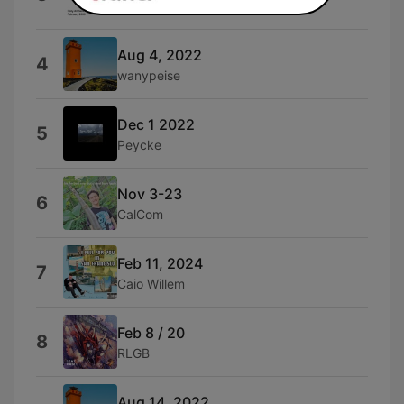
Cinema Volta
Aug 4, 2022
4
wanypeise
Dec 1 2022
5
Peycke
Nov 3-23
6
CalCom
Feb 11, 2024
7
Caio Willem
Feb 8 / 20
8
RLGB
Aug 14, 2022