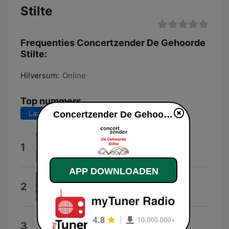
Stilte
Frequenties Concertzender De Gehoorde
Stilte:
Hilversum:
Online
Top nummers
Laatste 7 dagen
Laatste 30 dagen
Concertzender De Gehoorde Stilte live luisteren
02.Shock.Pt1
1
OKT
APP DOWNLOADEN
14 Jul 20
2
Mataderos
2006-02-07
3