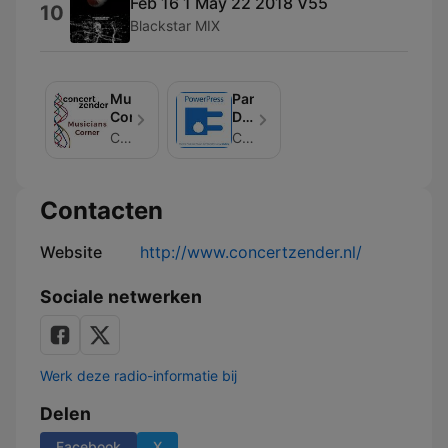
Feb 16 1 May 22 2018 V55
10
Blackstar MIX
Musicians
Panorama
Corner
De
Leeuw
Concertzender
Concertzender
–
Concertzender
|
Contacten
Klassiek,
Jazz,
Wereld
Website
http://www.concertzender.nl/
en
meer
Sociale netwerken
Werk deze radio-informatie bij
Delen
Facebook
X