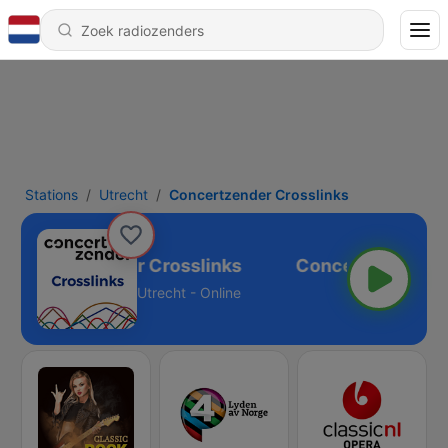
Stations
Utrecht
Concertzender Crosslinks
Concertzender Crosslinks
Utrecht - Online