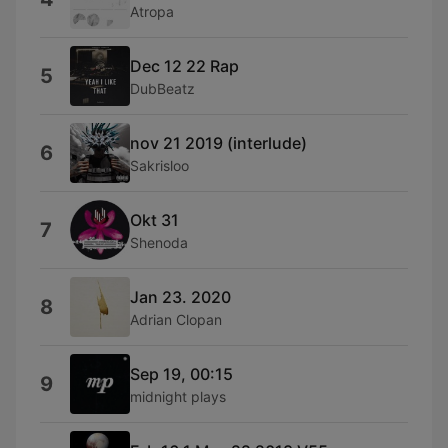
Atropa
Dec 12 22 Rap
5
DubBeatz
nov 21 2019 (interlude)
6
Sakrisloo
Okt 31
7
Shenoda
Jan 23. 2020
8
Adrian Clopan
Sep 19, 00:15
9
midnight plays