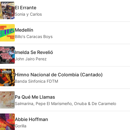
El Errante
Sonia y Carlos
Medellín
Billo's Caracas Boys
Imelda Se Revelió
John Jairo Perez
Himno Nacional de Colombia (Cantado)
Banda Sinfonica FDTM
Pa Qué Me Llamas
Salmarina, Pepe El Marismeño, Onuba & De Caramelo
Abbie Hoffman
Gorilla