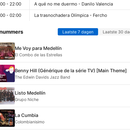
00 - 22:00
A qué no me duermo - Danilo Valencia
00 - 02:00
La trasnochadera Olímpica - Fercho
 nummers
Laatste 7 dagen
Laatste 30 d
Me Voy para Medellín
El Combo de las Estrellas
Benny Hill (Générique de la série TV) [Main Theme]
The Edwin Davids Jazz Band
Listo Medellín
Grupo Niche
La Cumbia
Colombianisimo