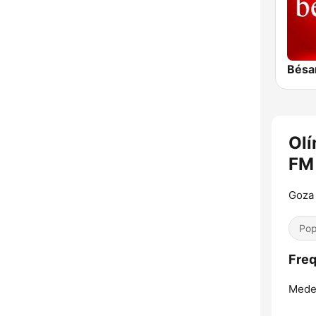
Olí
FM
Goza 
Pop
Freq
Medel