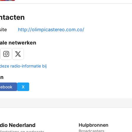
ntacten
ite
http://olimpicastereo.com.co/
ale netwerken
deze radio-informatie bij
en
cebook
X
dio Nederland
Hulpbronnen
Broadcasters
iostations en podcasts