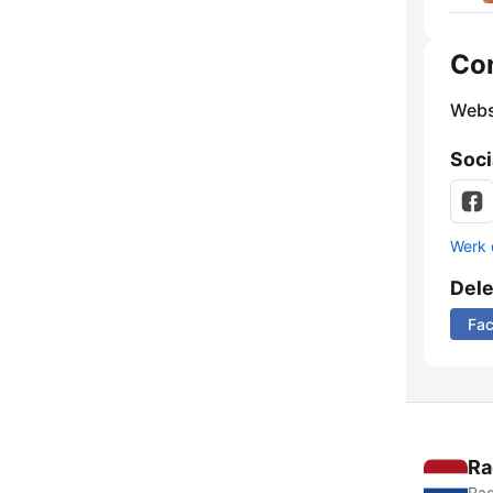
Co
Webs
Soci
Werk 
Del
Fa
Ra
Rad