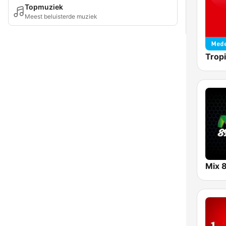
Topmuziek
Meest beluisterde muziek