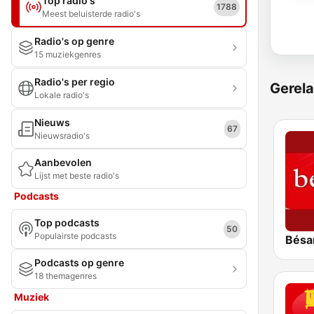
Top radio's
1788
Meest beluisterde radio's
Radio's op genre
15 muziekgenres
Radio's per regio
Gerela
Lokale radio's
Nieuws
67
Nieuwsradio's
Aanbevolen
Lijst met beste radio's
Podcasts
Top podcasts
50
Populairste podcasts
Bésa
Podcasts op genre
18 themagenres
Muziek