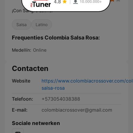
¡Con Sangre Latina!
Salsa
Latino
Frequenties Colombia Salsa Rosa:
Medellín:
Online
Contacten
Website
https://www.colombiacrossover.com/co
salsa-rosa
Telefoon:
+573054038388
E-mail:
colombiacrossover@gmail.com
Sociale netwerken